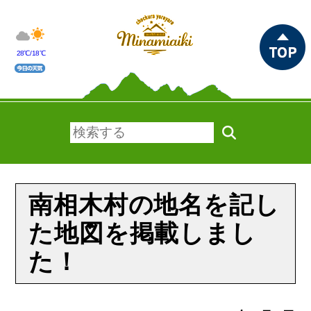
28℃/18℃
南相木村の地名を記し
た地図を掲載しまし
た！