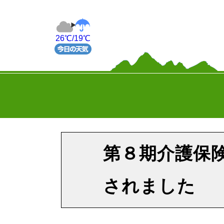
26℃/19℃
第８期介護保
されました