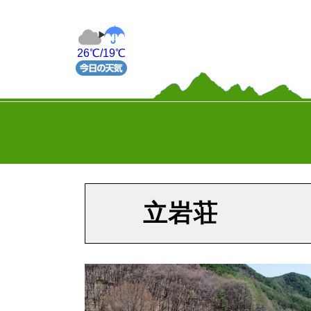
26℃/19℃
立岩荘